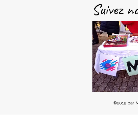
Suivez no
©2019 par 